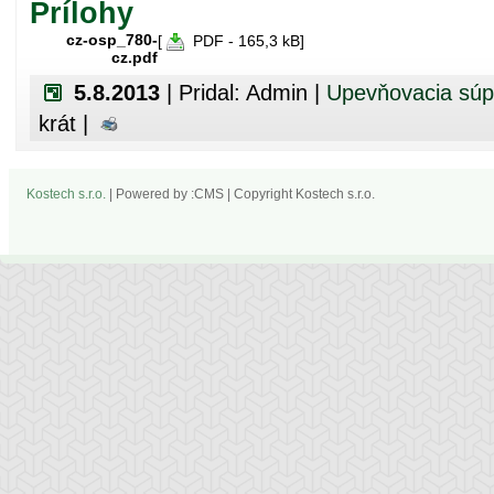
Prílohy
cz-osp_780-
[
PDF - 165,3 kB]
cz.pdf
5.8.2013
| Pridal: Admin |
Upevňovacia súpr
krát |
Kostech s.r.o.
| Powered by :CMS | Copyright Kostech s.r.o.