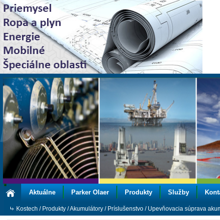
Aktuálne
Parker Olaer
Produkty
Služby
Kont
Kostech
/
Produkty
/
Akumulátory
/
Príslušenstvo
/
Upevňovacia súprava akum