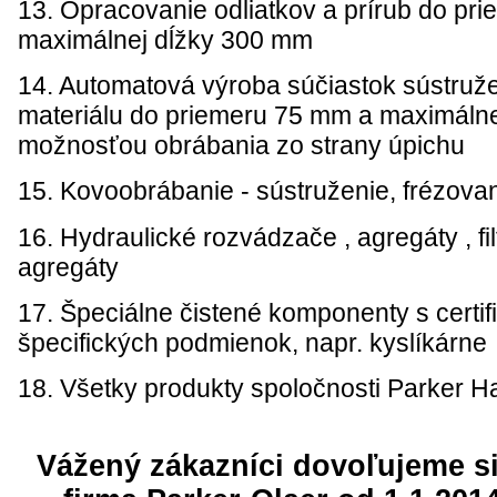
13. Opracovanie odliatkov a prírub do pr
maximálnej dĺžky 300 mm
14. Automatová výroba súčiastok sústruž
materiálu do priemeru 75 mm a maximáln
možnosťou obrábania zo strany úpichu
15. Kovoobrábanie - sústruženie, frézovan
16. Hydraulické rozvádzače , agregáty , fi
agregáty
17. Špeciálne čistené komponenty s certi
špecifických podmienok, napr. kyslíkárne
18. Všetky produkty spoločnosti Parker Ha
Vážený zákazníci dovoľujeme s