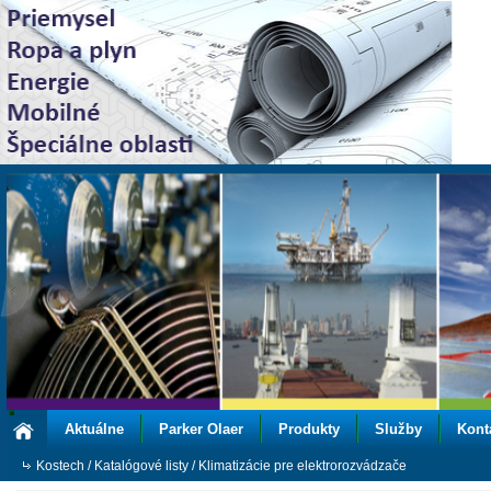
Aktuálne
Parker Olaer
Produkty
Služby
Kont
Kostech
/
Katalógové listy
/
Klimatizácie pre elektrorozvádzače