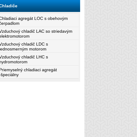
Chladiče
Chladiaci agregát LOC s obehovým
čerpadlom
Vzduchový chladič LAC so striedavým
elektromotorom
Vzduchový chladič LDC s
jednosmerným motorom
Vzduchový chladič LHC s
hydromotorom
Priemyselný chladiaci agregát
-špeciálny