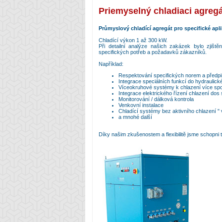
Priemyselný chladiaci agregát
Průmyslový chladící agregát pro specifické aplik
Chladící výkon 1 až 300 kW.
Při detailní analýze našich zakázek bylo zjiš
specifických potřeb a požadavků zákazníků.
Například:
Respektování specifických norem a předp
Integrace speciálních funkcí do hydraulic
Víceokruhové systémy k chlazení více spo
Integrace elektrického řízení chlazení dos s
Monitorování / dálková kontrola
Venkovní instalace
Chladící systémy bez aktivního chlazení "
a mnohé další
Díky našim zkušenostem a flexibilitě jsme schopni 