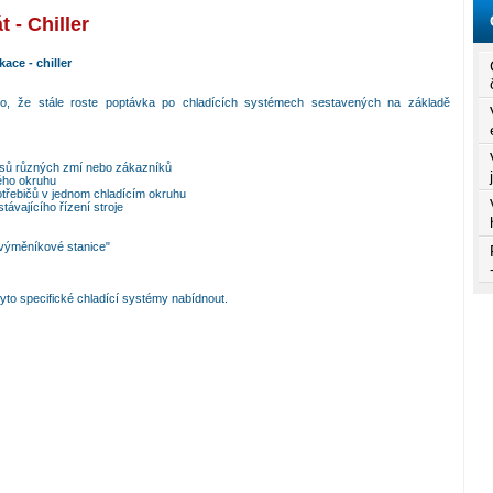
 - Chiller
ace - chiller
těno, že stále roste poptávka po chladících systémech sestavených na základě
isů různých zmí nebo zákazníků
kého okruhu
třebičů v jednom chladícím okruhu
távajícího řízení stroje
 výměníkové stanice"
tyto specifické chladící systémy nabídnout.