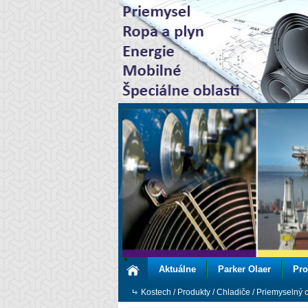
Aktuálne
Parker Olaer
Pro
Kostech
/
Produkty
/
Chladiče
/
Priemyselný c