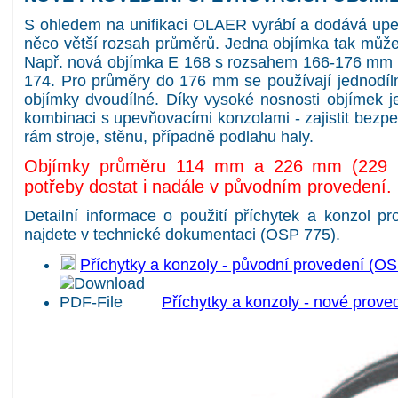
S ohledem na unifikaci OLAER vyrábí a dodává upev
něco větší rozsah průměrů. Jedna objímka tak může b
Např. nová objímka E 168 s rozsahem 166-176 mm 
174. Pro průměry do 176 mm se používají jednodíln
objímky dvoudílné. Díky vysoké nosnosti objímek j
kombinaci s upevňovacími konzolami - zajistit bez
rám stroje, stěnu, případně podlahu haly.
Objímky průměru 114 mm a 226 mm (229 
potřeby dostat i nadále v původním provedení.
Detailní informace o použití příchytek a konzol pr
najdete v technické dokumentaci (OSP 775).
Příchytky a konzoly - původní provedení (O
Příchytky a konzoly - nové prov