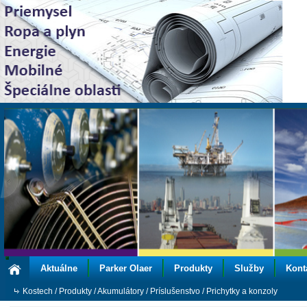
Aktuálne
Parker Olaer
Produkty
Služby
Kont
Kostech
/
Produkty
/
Akumulátory
/
Príslušenstvo
/
Prichytky a konzoly