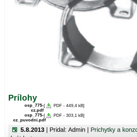
Prílohy
osp_775-
[
PDF - 449,4 kB]
cz.pdf
osp_775-
[
PDF - 303,1 kB]
cz_puvodni.pdf
5.8.2013
| Pridal: Admin |
Prichytky a konz