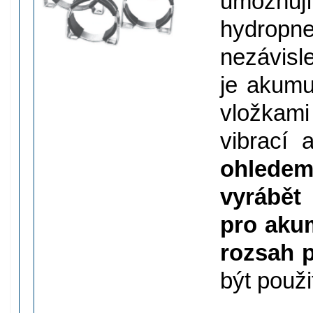
umožňují
hydrop
nezávisl
je akumu
vložkam
vibrací 
ohlede
vyrábět
pro akum
rozsah 
být použi