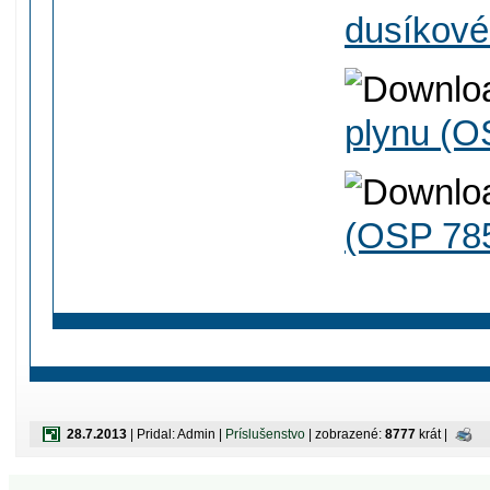
dusíkové
plynu (O
(OSP 78
28.7.2013
| Pridal: Admin |
Príslušenstvo
| zobrazené:
8777
krát |