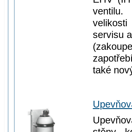
ventilu
velikos
servisu 
(zakoupe
zapotřeb
také nov
Upevňova
Upevňova
stěny, 