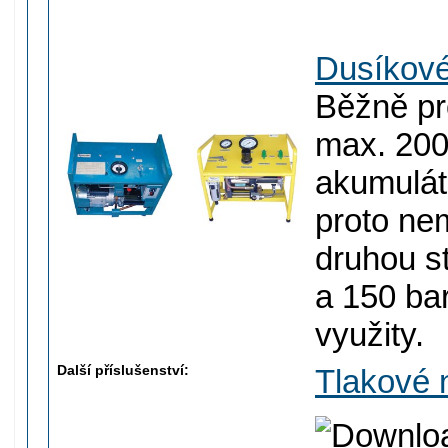
Dusíkové 
Běžně pr
max. 200
akumulát
proto ne
druhou st
a 150 ba
využity.
Další příslušenství:
Tlakové 