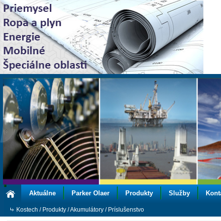
Aktuálne
Parker Olaer
Produkty
Služby
Kont
Kostech
/
Produkty
/
Akumulátory
/
Príslušenstvo