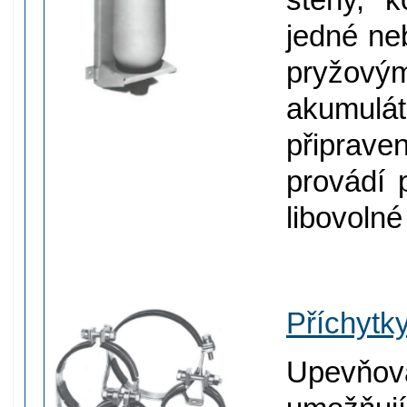
jedné ne
pryžov
akumulát
připrav
provádí 
libovolné
Příchytk
Upevňov