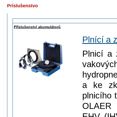
Príslušenstvo
Příslušenství akumulátorů
Plnící a
Plnicí a
vakovýc
hydropn
a ke zk
plnicího 
OLAER u
EHV (IHV