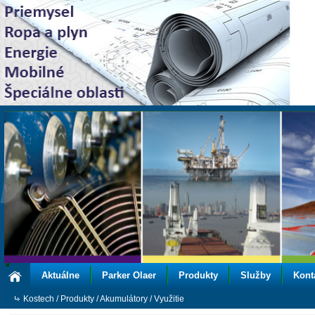
Aktuálne
Parker Olaer
Produkty
Služby
Kont
Kostech
/
Produkty
/
Akumulátory
/
Využitie