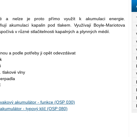
elné a nelze je proto přímo využít k akumulaci energie.
jí akumulaci kapalin pod tlakem. Využívají Boyle-Mariotova
 spočívá v různé stlačitelnosti kapalných a plynných médií.
nou a podle potřeby ji opět odevzdávat
k
i
 tlakové vlny
čerpadla
í
vakový akumulátor - funkce (OSP 030)
kumulátor - typový klíč (OSP 080)