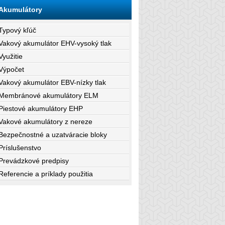
Akumulátory
Typový kľúč
Vakový akumulátor EHV-vysoký tlak
Využitie
Výpočet
Vakový akumulátor EBV-nízky tlak
Membránové akumulátory ELM
Piestové akumulátory EHP
Vakové akumulátory z nereze
Bezpečnostné a uzatváracie bloky
Príslušenstvo
Prevádzkové predpisy
Referencie a príklady použitia