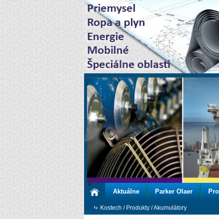
Aktuálne
Parker Olaer
Pro
Kostech
/
Produkty
/
Akumulátory