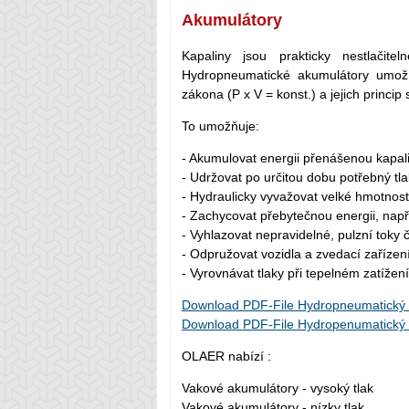
Akumulátory
Kapaliny jsou prakticky nestlačit
Hydropneumatické akumulátory umožňu
zákona (P x V = konst.) a jejich princip
To umožňuje:
- Akumulovat energii přenášenou kapali
- Udržovat po určitou dobu potřebný tla
- Hydraulicky vyvažovat velké hmotnost
- Zachycovat přebytečnou energii, např.
- Vyhlazovat nepravidelné, pulzní toky 
- Odpružovat vozidla a zvedací zařízen
- Vyrovnávat tlaky při tepelném zatížení
Download PDF-File Hydropneumatický 
Download PDF-File Hydropenumatický a
OLAER nabízí :
Vakové akumulátory - vysoký tlak
Vakové akumulátory - nízky tlak