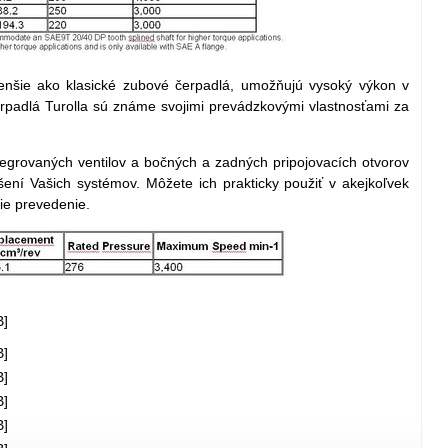
enšie ako klasické zubové čerpadlá, umožňujú vysoký výkon v
rpadlá Turolla sú známe svojimi prevádzkovými vlastnosťami za
tegrovaných ventilov a bočných a zadných pripojovacích otvorov
ešení Vašich systémov. Môžete ich prakticky použiť v akejkoľvek
šie prevedenie.
B]
B]
B]
B]
B]