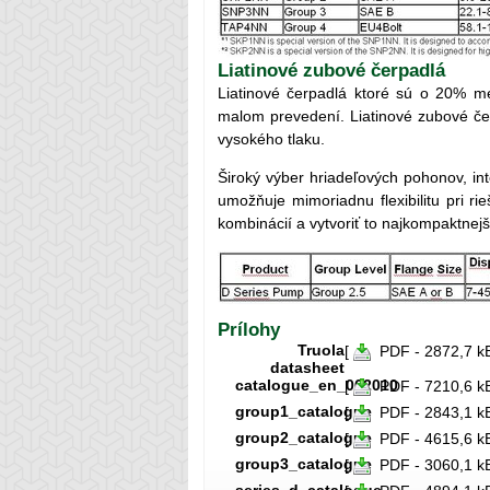
Liatinové zubové čerpadlá
Liatinové čerpadlá ktoré sú o 20% m
malom prevedení. Liatinové zubové če
vysokého tlaku.
Široký výber hriadeľových pohonov, in
umožňuje mimoriadnu flexibilitu pri ri
kombinácií a vytvoriť to najkompaktnej
Prílohy
Truola
[
PDF - 2872,7 k
datasheet
catalogue_en_062010
[
PDF - 7210,6 k
group1_catalogue
[
PDF - 2843,1 k
group2_catalogue
[
PDF - 4615,6 k
group3_catalogue
[
PDF - 3060,1 k