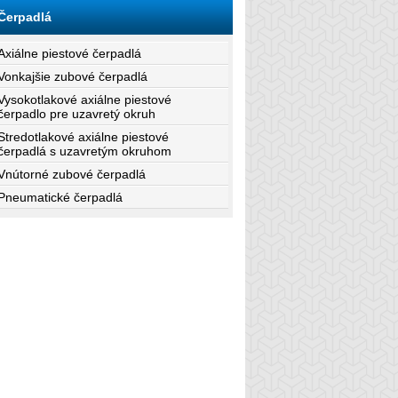
Čerpadlá
Axiálne piestové čerpadlá
Vonkajšie zubové čerpadlá
Vysokotlakové axiálne piestové
čerpadlo pre uzavretý okruh
Stredotlakové axiálne piestové
čerpadlá s uzavretým okruhom
Vnútorné zubové čerpadlá
Pneumatické čerpadlá