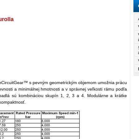
rolla
penCircuitGear™ s pevným geometrickým objemom umožnia prácu
evnosti a minimálnej hmotnosti a v správnej veľkosti rámu podľa
rpadlá sú kombináciou skupín 1, 2, 3 a 4. Modulárne a krátke
a kompaktnosť.