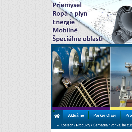
Aktuálne
Parker Olaer
Pro
Kostech
/
Produkty
/
Čerpadlá
/
Vonkajšie zu